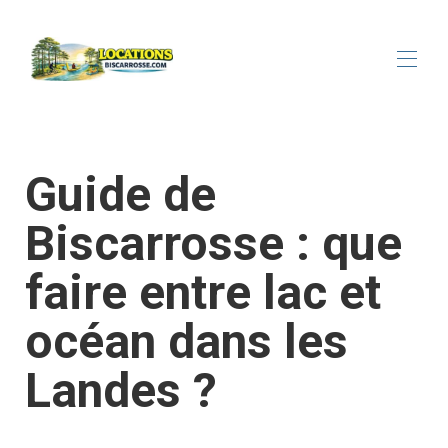
Аренда жилья для отдыха в Бискарроссе
Наши дома для отдыха на озере Бискарросс
▾
Guide de
Связаться с нами
Новости
Biscarrosse : que
Уведомление
Путеводитель по Бискарроссу
faire entre lac et
océan dans les
Landes ?